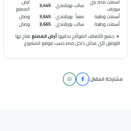
أسمنت مصر بني
أرض
سائب
بورتلاندي
3,445
سويف
المصنع
أسمنت وطنية
معبأ
بورتلاندي
3,645
وصال
أسمنت وطنية
سائب
بورتلاندي
3,665
وصال
🔹 جميع الأصناف الموضّح بجانبها
أرض المصنع
متاح لها
التوصيل لأي مكان داخل مصر حسب موقع المشروع.
مشاركة المقال: