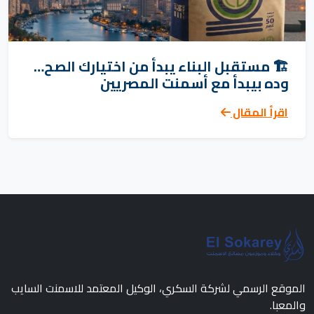
🏗️ مستقبل البناء يبدأ من اختيارك الصح…
وده بيبدأ مع أسمنت المصريين
اقرأ المقال
الموقع الرسمي لشركة السكري، الوكيل المعتمد للاسمنت السايب
والمعبا.