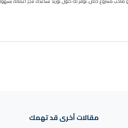
صاحب مشروع خاص، نوفر لك حلول توريد تساعدك تنجز أعمالك بسهولة 
مقالات أخرى قد تهمك