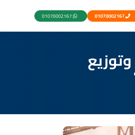
01070002167
01070002167
وتوزيع