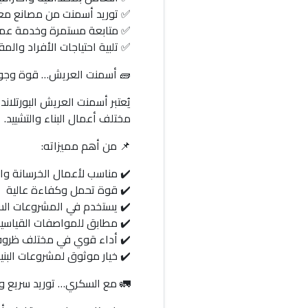
✅ توريد أسمنت من مصانع م
✅ متابعة مستمرة وخدمة عمل
✅ تلبية احتياجات الأفراد والم
🧱 أسمنت العريش… قوة وجود
يُعتبر أسمنت العريش البورتلا
مختلف أعمال البناء والتشييد.
📌 من أهم مميزاته:
✔️ مناسب لأعمال الخرسانة وا
✔️ قوة تحمل وكفاءة عالية
✔️ يستخدم في المشروعات السك
✔️ مطابق للمواصفات القياسي
✔️ أداء قوي في مختلف ظروف
✔️ خيار موثوق لمشروعات البنية 
🚛 مع السكري… توريد سريع و