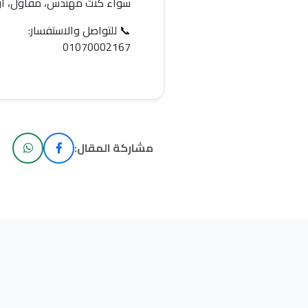
سواء كنت مهندس، مقاول، أو 
📞 للتواصل والاستفسار:
01070002167
مشاركة المقال: