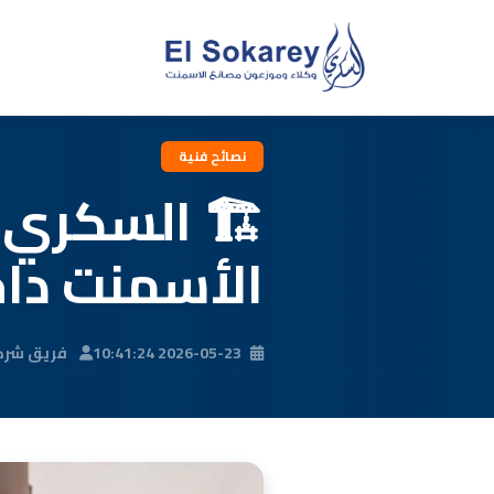
نصائح فنية
🏗️ السكري…
الأسمنت دا
2026-05-23 10:41:24
فريق شركة