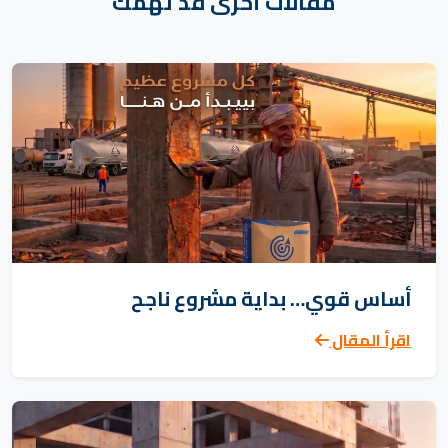
مقالات أخرى قد تهمك
أساس قوي… بداية مشروع ناجح
اقرأ المقال