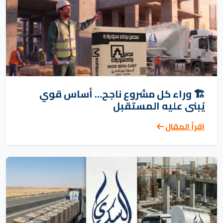
🏗️ وراء كل مشروع ناجح… أساس قوي
يُبنى عليه المستقبل
اقرأ المقال