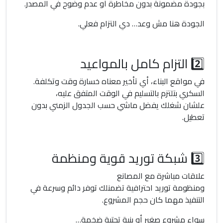
بجودة مضمونة بدون مخاطرة أو عدم وضوح في المصدر.
الجودة هنا مش وعد… دي التزام فعلي.
2️⃣ التزام كامل بالمواعيد
في مواقع البناء، أي تأخير معناه خسارة وقت وتكلفة.
السكري بتلتزم بالتسليم في الوقت المتفق عليه،
علشان شغلك يفضل ماشي حسب الجدول الزمني بدون
تعطيل.
3️⃣ شبكة توريد قوية ومنظمة
علاقات مباشرة مع المصانع
ومنظومة توريد احترافية تضمنلك توفر دائم وسرعة في
التنفيذ مهما كان حجم المشروع.
سواء مشروع صغير أو بنية تحتية ضخمة…