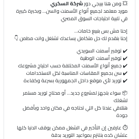
💥 ومن هنا بييجي دور
شركة السكري
مورد معتمد لجميع أنواع الأسمنت والسن… وبخبرة كبيرة
في تلبية احتياجات السوق المصري
إحنا مش بس بنبيع خامات…
إحنا بنقدم لك حل متكامل يساعدك تشتغل وانت مطمن 👇
✔️ توفير أسمنت السويدي
✔️ توفير أسمنت الوطنية
✔️ جميع أنواع الأسمنت المختلفة حسب احتياج مشروعك
✔️ سن بجميع المقاسات المناسبة لكل الاستخدامات
✔️ توريد لأي موقع داخل الجمهورية بسرعة وكفاءة
📦 سواء بتجهز لمشروع جديد… أو محتاج توريد مستمر
لشغلك
هتلاقي عندنا كل اللي تحتاجه في مكان واحد وبأفضل
جودة
⏱️ عارفين إن التأخير في الشغل ممكن يوقف الدنيا كلها
علشان كده بنلتزم بمواعيد التوريد بدقة