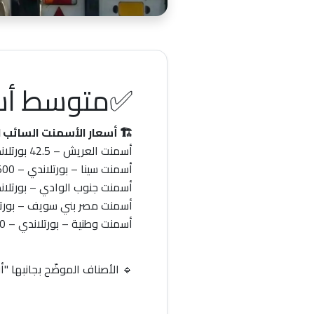
✅متوسط أسع
🏗️
أسعار الأسمنت السائب CEM I
أسمنت العريش
– 42.5 بورتلاندي –
أسمنت سينا
– بورتلاندي –
3,500 
أسمنت جنوب الوادي
– بورتلا
أسمنت مصر بني سويف
– بورت
أسمنت وطنية
– بورتلاندي –
70
🔹
الأصناف الموضّح بجانبها 