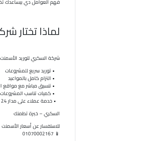
فهم العوامل دي بيساعدك تختا
لماذا تختار شر
شركة السكري لتوريد الأسمنت 
• توريد سريع للمشروعات
• التزام كامل بالمواعيد
• تنسيق مباشر مع مواقع ا
• كميات تناسب المشروعات ال
• خدمة عملاء على مدار 24 ساعة لمتابعة الشحنات
السكري – خبرة تطمنك
للاستفسار عن
أسعار الأسمنت ا
01070002167
📱