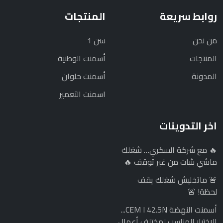
روابط سريعة
المنتجات
من نحن
سن 1
المنتجات
أسمنت الوطنية
المدونة
أسمنت حلوان
اسمنت التعمير
اخر التدوينات
🔥 مع شركة السكري… شغلك
ماشي بثبات من غير توقف 🔥
🚨 ماتخليش شغلك يقف
لحظة! 🚨
أسمنت النهضة CEM I 42.5N...
الاختيار المناسب لمختلف أعمال